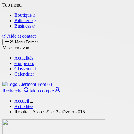
Aller
Top menu
au
Boutique
contenu
Billetterie
principal
Business
Aide et contact
Menu
Fermer
Mises en avant
Actualités
équipe pro
Classement
Calendrier
Recherche
Mon compte
Accueil
Actualités
Résultats Asso : 21 et 22 février 2015