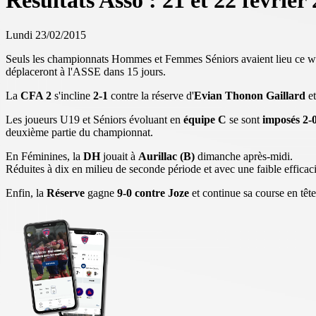
Résultats Asso : 21 et 22 février
Lundi 23/02/2015
Seuls les championnats Hommes et Femmes Séniors avaient lieu ce w
déplaceront à l'ASSE dans 15 jours.
La
CFA 2
s'incline
2-1
contre la réserve d'
Evian Thonon Gaillard
e
Les joueurs U19 et Séniors évoluant en
équipe C
se sont
imposés 2-
deuxième partie du championnat.
En Féminines, la
DH
jouait à
Aurillac (B)
dimanche après-midi.
Réduites à dix en milieu de seconde période et avec une faible efficaci
Enfin, la
Réserve
gagne
9-0 contre Joze
et continue sa course en têt