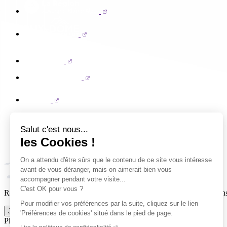
Salut c'est nous...
les Cookies !
On a attendu d'être sûrs que le contenu de ce site vous intéresse
avant de vous déranger, mais on aimerait bien vous
accompagner pendant votre visite...
C'est OK pour vous ?
Reçois par email ta dose officielle de Clermont Foot 63 : actus, matchs
Pour modifier vos préférences par la suite, cliquez sur le lien
Je m'inscris à la newsletter
'Préférences de cookies' situé dans le pied de page.
Pied de page (liens légaux)