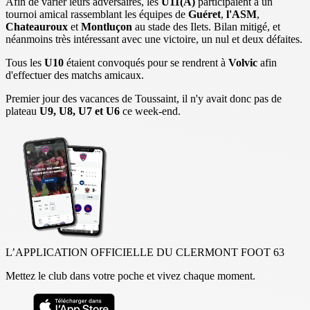
Afin de varier leurs adversaires, les
U11(A)
participaient à un
tournoi amical rassemblant les équipes de
Guéret
,
l'ASM
,
Chateauroux
et
Montluçon
au stade des Ilets. Bilan mitigé, et
néanmoins très intéressant avec une victoire, un nul et deux défaites.
Tous les
U10
étaient convoqués pour se rendrent à
Volvic
afin
d'effectuer des matchs amicaux.
Premier jour des vacances de Toussaint, il n'y avait donc pas de
plateau
U9, U8, U7 et U6
ce week-end.
L’APPLICATION OFFICIELLE DU CLERMONT FOOT 63
Mettez le club dans votre poche et vivez chaque moment.