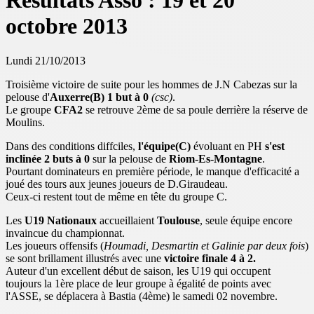
Résultats Asso : 19 et 20
octobre 2013
Lundi 21/10/2013
Troisième victoire de suite pour les hommes de J.N Cabezas sur la
pelouse d'
Auxerre(B)
1 but à 0
(csc)
.
Le groupe
CFA2
se retrouve 2ème de sa poule derrière la réserve de
Moulins.
Dans des conditions diffciles,
l'équipe(C)
évoluant en PH
s'est
inclinée 2 buts à 0
sur la pelouse de
Riom-Es-Montagne
.
Pourtant dominateurs en première période, le manque d'efficacité a
joué des tours aux jeunes joueurs de D.Giraudeau.
Ceux-ci restent tout de même en tête du groupe C.
Les
U19 Nationaux
accueillaient
Toulouse
, seule équipe encore
invaincue du championnat.
Les joueurs offensifs (
Houmadi, Desmartin et Galinie par deux fois
)
se sont brillament illustrés avec une
victoire finale 4 à 2.
Auteur d'un excellent début de saison, les U19 qui occupent
toujours la 1ère place de leur groupe à égalité de points avec
l'ASSE, se déplacera à Bastia (4ème) le samedi 02 novembre.