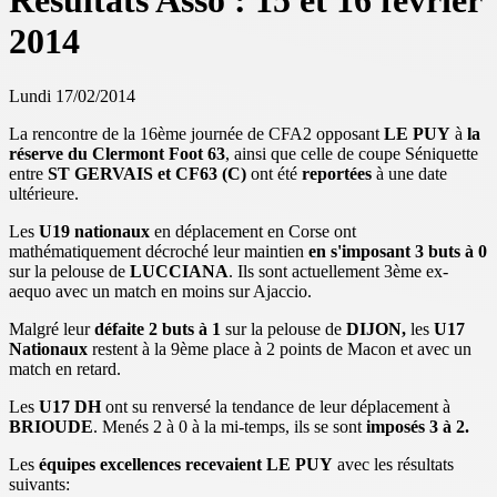
Résultats Asso : 15 et 16 février
2014
Lundi 17/02/2014
La rencontre de la 16ème journée de CFA2 opposant
LE PUY
à
la
réserve du Clermont Foot 63
, ainsi que celle de coupe Séniquette
entre
ST GERVAIS et CF63 (C)
ont été
reportées
à une date
ultérieure.
Les
U19 nationaux
en déplacement en Corse ont
mathématiquement décroché leur maintien
en s'imposant 3 buts à 0
sur la pelouse de
LUCCIANA
. Ils sont actuellement 3ème ex-
aequo avec un match en moins sur Ajaccio.
Malgré leur
défaite 2 buts à 1
sur la pelouse de
DIJON,
les
U17
Nationaux
restent à la 9ème place à 2 points de Macon et avec un
match en retard.
Les
U17 DH
ont su renversé la tendance de leur déplacement à
BRIOUDE
. Menés 2 à 0 à la mi-temps, ils se sont
imposés 3 à 2.
Les
équipes excellences recevaient LE PUY
avec les résultats
suivants: