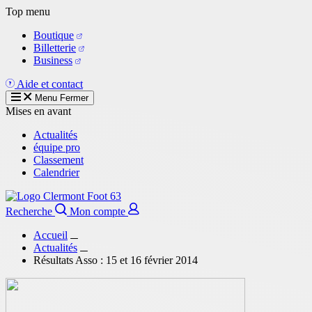
Aller
Top menu
au
Boutique
contenu
Billetterie
principal
Business
Aide et contact
Menu
Fermer
Mises en avant
Actualités
équipe pro
Classement
Calendrier
Recherche
Mon compte
Accueil
Actualités
Résultats Asso : 15 et 16 février 2014