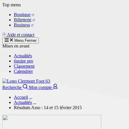
Aller
Top menu
au
Boutique
contenu
Billetterie
principal
Business
Aide et contact
Menu
Fermer
Mises en avant
Actualités
équipe pro
Classement
Calendrier
Recherche
Mon compte
Accueil
Actualités
Résultats Asso : 14 et 15 février 2015