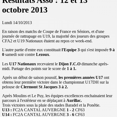
Résultats Asso : 12 et 13
octobre 2013
Lundi 14/10/2013
En raison des matchs de Coupe de France en Séniors, et d'une
journée de rattrapage en U19, la majorité des joueurs des groupes
CFA2 et U19 Nationaux étaient au repos ce week-end.
L'autre partie d'entre eux constituait
l'Equipe 3
qui s'est imposée
9 à
0
samedi soir contre
Lezoux
.
Les
U17 Nationaux
recevaient le
Dijon F.C.O
dimanche après-
midi. Partage des points sur le score de
1 à 1.
Après un début de saison poussif,
les premières années U17
ont
obtenu leur première victoire dans le championnat U17DH sur la
pelouse de
Clermont St Jacques 3 à 2.
Après Moulins et Le Puy, les équipes excellences enchainaient leur
parcours à l'extérieur en se déplaçant à
Aurillac.
Trois victoires sous la pluie des stades Baradel et la Ponétie.
U13 :
FC2A CANTAL AUVERGNE
1 - 2
CF63
U14 :
FC2A CANTAL AUVERGNE
3 - 6
CF63