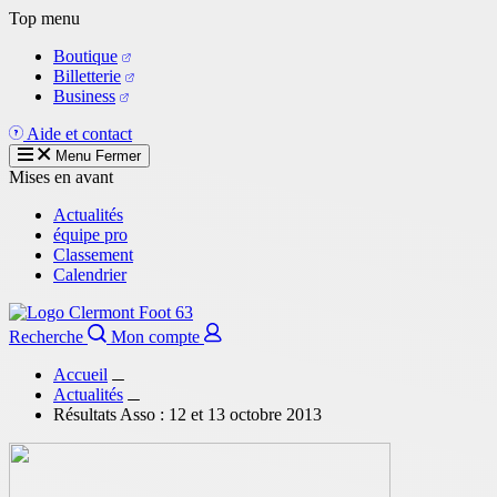
Aller
Top menu
au
Boutique
contenu
Billetterie
principal
Business
Aide et contact
Menu
Fermer
Mises en avant
Actualités
équipe pro
Classement
Calendrier
Recherche
Mon compte
Accueil
Actualités
Résultats Asso : 12 et 13 octobre 2013