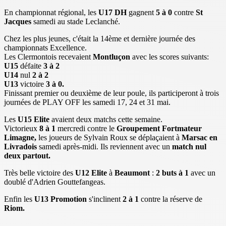
En championnat régional, les
U17 DH
gagnent
5 à 0
contre
St
Jacques
samedi au stade Leclanché.
Chez les plus jeunes, c'était la 14ème et dernière journée des
championnats Excellence.
Les Clermontois recevaient
Montluçon
avec les scores suivants:
U15
défaite
3 à 2
U14
nul
2 à 2
U13
victoire
3 à 0.
Finissant premier ou deuxième de leur poule, ils participeront à trois
journées de PLAY OFF les samedi 17, 24 et 31 mai.
Les
U15 Elite
avaient deux matchs cette semaine.
Victorieux
8 à 1
mercredi contre le
Groupement Fortmateur
Limagne,
les joueurs de Sylvain Roux se déplaçaient à
Marsac en
Livradois
samedi après-midi. Ils reviennent avec un
match nul
deux partout.
Très belle victoire des
U12 Elite
à
Beaumont
:
2 buts à 1
avec un
doublé d'Adrien Gouttefangeas.
Enfin les
U13 Promotion
s'inclinent
2 à 1
contre la réserve de
Riom.