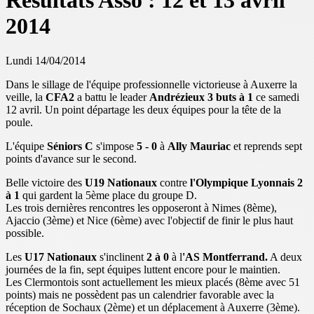
Résultats Asso : 12 et 13 avril
2014
Lundi 14/04/2014
Dans le sillage de l'équipe professionnelle victorieuse à Auxerre la
veille, la
CFA2
a battu le leader
Andrézieux 3 buts à 1
ce samedi
12 avril. Un point départage les deux équipes pour la tête de la
poule.
L'équipe
Séniors C
s'impose
5 - 0
à
Ally Mauriac
et reprends sept
points d'avance sur le second.
Belle victoire des
U19 Nationaux
contre
l'Olympique Lyonnais 2
à 1
qui gardent la 5ème place du groupe D.
Les trois dernières rencontres les opposeront à Nimes (8ème),
Ajaccio (3ème) et Nice (6ème) avec l'objectif de finir le plus haut
possible.
Les
U17 Nationaux
s'inclinent
2 à 0
à l
'AS Montferrand.
A deux
journées de la fin, sept équipes luttent encore pour le maintien.
Les Clermontois sont actuellement les mieux placés (8ème avec 51
points) mais ne possèdent pas un calendrier favorable avec la
réception de Sochaux (2ème) et un déplacement à Auxerre (3ème).