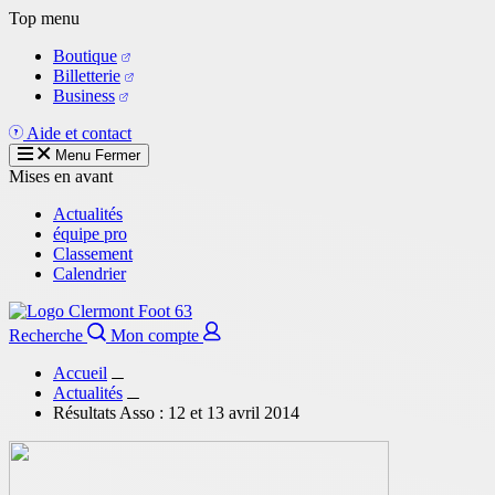
Aller
Top menu
au
Boutique
contenu
Billetterie
principal
Business
Aide et contact
Menu
Fermer
Mises en avant
Actualités
équipe pro
Classement
Calendrier
Recherche
Mon compte
Accueil
Actualités
Résultats Asso : 12 et 13 avril 2014