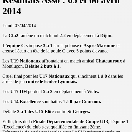
Résultats Asso : 05 et 06 avril
2014
Lundi 07/04/2014
La
Cfa2
ramène un match nul
2-2
en déplacement à
Dijon.
L'équipe C
s'impose
3 à 1
sur la pelouse d'
Aspre Maronne
et
creuse l'écart en tête de la poule C avec 5 points d'avance.
Les
U19 Nationaux
affrontaient en match amical
Chateauroux
à
Montluçon.
Défaite 2 buts à 1.
Cruel final pour les
U17 Nationaux
qui s'inclinent
1 à 0
dans les
arrêts de jeu
contre le leader Lyonnais.
Les
U17 DH
perdent
5 à 2
en déplacement à
Vichy.
Les
U14 Excellence
sont battus
1 à 0 par Cournon.
Défaite
2 à 1
des
U15 Elite
contre
St Georges.
Enfin, lors de la
Finale Départementale de Coupe U13
, l'équipe 1
(Excellence) du club s'est qualifiée en finissant 2ème.