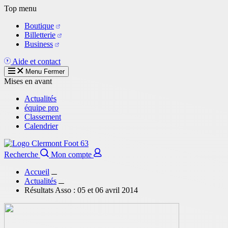
Aller
Top menu
au
Boutique
contenu
Billetterie
principal
Business
Aide et contact
Menu
Fermer
Mises en avant
Actualités
équipe pro
Classement
Calendrier
Recherche
Mon compte
Accueil
Actualités
Résultats Asso : 05 et 06 avril 2014