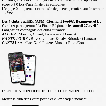
Départagée de quelques jongles avec l'ASMontferrand après un
score 0 à 0 lors d'une finale très accrochée.
L'équipe 2 uniquement composée de joueurs première année termine
15 ème.
Les 4 clubs qualifiés (ASM, Clermont Foot63, Beaumont et Le
Cendre)
participeront à la Finale Régionale
le samedi 27 avril
à
Langeac en compagnie des clubs suivants:
ALLIER
: Moulins, Cusset, Lapalisse et Domérat
HAUTE LOIRE
: Brives Lantriac, Espaly, Brioude et Langeac
CANTAL
: Aurillac, Nord Lozère, Murat et Riom/Condat
L’APPLICATION OFFICIELLE DU CLERMONT FOOT 63
Mettez le club dans votre poche et vivez chaque moment.