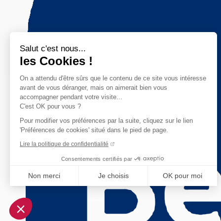
Salut c'est nous...
les Cookies !
On a attendu d'être sûrs que le contenu de ce site vous intéresse
avant de vous déranger, mais on aimerait bien vous
accompagner pendant votre visite...
C'est OK pour vous ?
Pour modifier vos préférences par la suite, cliquez sur le lien
'Préférences de cookies' situé dans le pied de page.
Lire la politique de confidentialité
Consentements certifiés par
Non merci
Je choisis
OK pour moi
Axeptio consent
Plateforme de Gestion du Consentement : Personnalisez vo
Notre plateforme vous permet d'adapter et de gérer vos param