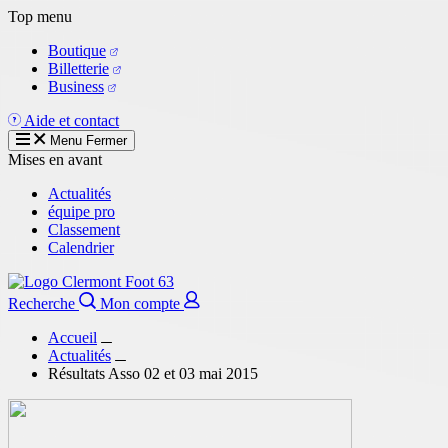
Aller
Top menu
au
Boutique
contenu
Billetterie
principal
Business
Aide et contact
Menu
Fermer
Mises en avant
Actualités
équipe pro
Classement
Calendrier
Recherche
Mon compte
Accueil
Actualités
Résultats Asso 02 et 03 mai 2015