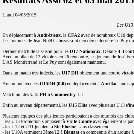
Résultats Asso 02 et 03 mai 2015
Lundi 04/05/2015
Les U13 
En déplacement à
Andrézieux
, la
CFA2
avec de nombreux U19 depui
Les hommes de Jean Noël Cabezas sont deuxième derrière Le Puy qui
Dernier match de la saison pour les
U17 Nationaux
. Défaite
4-3 con
Avec un bilan de 12 victoires en 26 rencontre, les joueurs de José Ferr
L'AS Montferrand et Le Puy sont également maintenu.
Dans un match très indécis, les
U17 DH
obtiennent une courte victoi
Aucun but avec les
U15DH (0-0)
en déplacement à
Aurillac
tandis q
Match nul des
U15 PH à Commentry 1-1
Enfin au niveau départemental, les
U15 Elite
avec plusieurs U13
s'in
Plusieurs équipes des plus jeunes participaient à des tournois des club
- les U13 Promotion s'imposent à
Vic le Comte
avec également la par
- les U12 et U11 jouaient à
Ste Florine
, sans classement
- les U10A terminent 3ème/12 à
Blanzat
en compagnie d'un groupe 