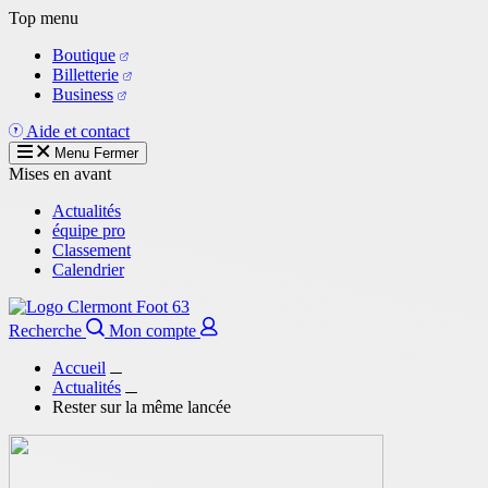
Aller
Top menu
au
Boutique
contenu
Billetterie
principal
Business
Aide et contact
Menu
Fermer
Mises en avant
Actualités
équipe pro
Classement
Calendrier
Recherche
Mon compte
Accueil
Actualités
Rester sur la même lancée