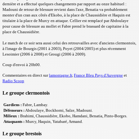
dernière et a effectué quelques changements par rapport au onze habituel :
Madouni de retour de blessure revient dans l'axe, Benatia va probablement
monter d'un cran aux côtés d'Ekobo, à la place de Chaussidière et Haquin est
titulaire à la place de Murcy en attaque. Cellier est remplacé par Abdoulaye
pour cause de blessure au mollet et Fabre prend le brassard de capitaine à la
place de Chaussidière.
Le match de ce soir sera aussi celui des retrouvailles avec d'anciens clermontois,
à l'image de Bourgis (2001 à 2003), Poyet (2004/2005) et plus récemment
Lesoimier (2006 à 2008) et Grougi (2006 à 2009).
Coup d'envoi à 20h00.
Commentaires en direct sur
lamontagne.fr
,
France Bleu Pays d'Auvergne
et
Radio Scoop
Le groupe clermontois
Gardiens :
Fabre, Lambay.
Défenseurs :
Abdoulaye, Bockhorni, Salze, Madouni.
Milieux :
Brahimi, Chaussidière, Ekobo, Hamdani, Benatia, Pinto-Borges.
Attaquants :
Murcy, Haquin, Yatabaré, Armand.
Le groupe brestois