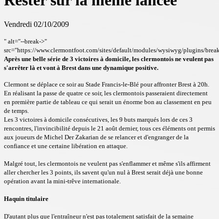
Rester sur la même lancée
Vendredi 02/10/2009
" alt="--break->"
src="https://www.clermontfoot.com/sites/default/modules/wysiwyg/plugins/break
Après une belle série de 3 victoires à domicile, les clermontois ne veulent pas
s'arrêter là et vont à Brest dans une dynamique positive.
Clermont se déplace ce soir au Stade Francis-le-Blé pour affronter Brest à 20h.
En réalisant la passe de quatre ce soir, les clermontois passeraient directement
en première partie de tableau ce qui serait un énorme bon au classement en peu
de temps.
Les 3 victoires à domicile consécutives, les 9 buts marqués lors de ces 3
rencontres, l'invincibilité depuis le 21 août dernier, tous ces éléments ont permis
aux joueurs de Michel Der Zakarian de se relancer et d'engranger de la
confiance et une certaine libération en attaque.
Malgré tout, les clermontois ne veulent pas s'enflammer et même s'ils affirment
aller chercher les 3 points, ils savent qu'un nul à Brest serait déjà une bonne
opération avant la mini-trêve internationale.
Haquin titulaire
D'autant plus que l'entraîneur n'est pas totalement satisfait de la semaine