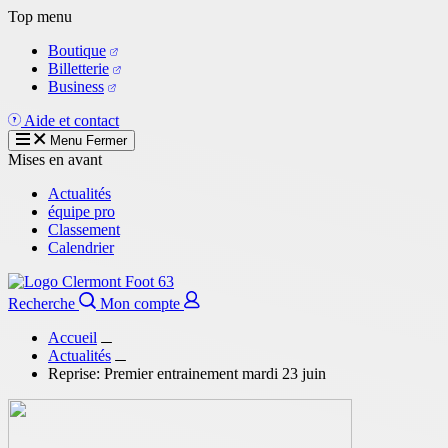
Aller
Top menu
au
Boutique
contenu
Billetterie
principal
Business
Aide et contact
Menu
Fermer
Mises en avant
Actualités
équipe pro
Classement
Calendrier
Recherche
Mon compte
Accueil
Actualités
Reprise: Premier entrainement mardi 23 juin