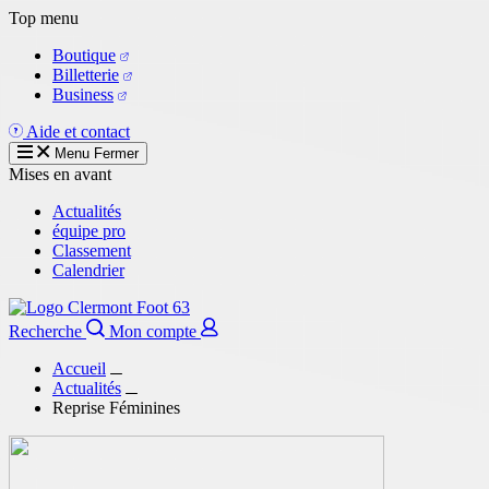
Aller
Top menu
au
Boutique
contenu
Billetterie
principal
Business
Aide et contact
Menu
Fermer
Mises en avant
Actualités
équipe pro
Classement
Calendrier
Recherche
Mon compte
Accueil
Actualités
Reprise Féminines