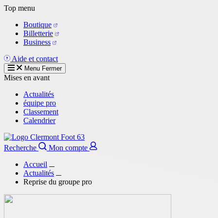
Aller
Top menu
au
Boutique
contenu
Billetterie
principal
Business
Aide et contact
Menu
Fermer
Mises en avant
Actualités
équipe pro
Classement
Calendrier
Recherche
Mon compte
Accueil
Actualités
Reprise du groupe pro