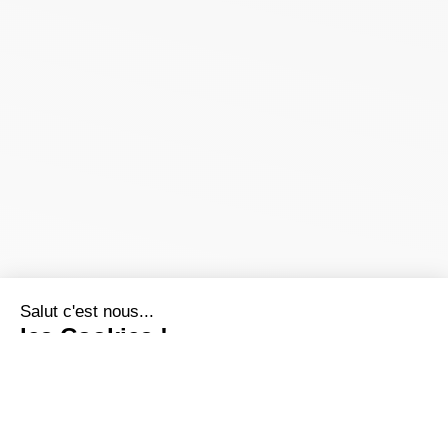
Salut c'est nous...
les Cookies !
On a attendu d'être sûrs que le contenu de ce site vous intéresse
avant de vous déranger, mais on aimerait bien vous accompagner
pendant votre visite...
C'est OK pour vous ?