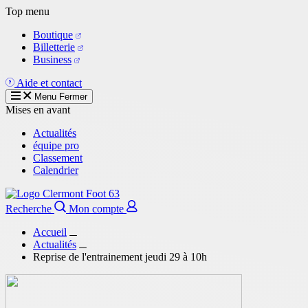
Aller
Top menu
au
Boutique
contenu
Billetterie
principal
Business
Aide et contact
Menu
Fermer
Mises en avant
Actualités
équipe pro
Classement
Calendrier
Recherche
Mon compte
Accueil
Actualités
Reprise de l'entrainement jeudi 29 à 10h