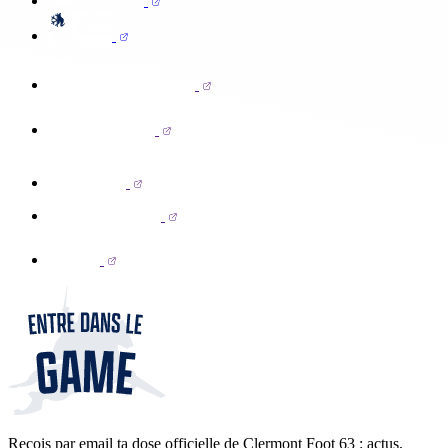
Reçois par email ta dose officielle de Clermont Foot 63 : actus,