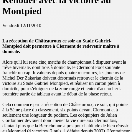
Renouer avec la victoire au
Montpied
Vendredi 12/11/2010
La réception de Châteauroux ce soir au Stade Gabriel-
Montpied doit permettre à Clermont de redevenir maître à
domicile.
Alors qu'il lui reste cinq matchs de championnat à disputer avant la
trêve hivernale, dont trois à domicile, le Clermont Foot souhaite
franchir un cap. Invaincus depuis quatre rencontres, les joueurs de
Michel Der Zakarian doivent désormais retrouver le chemin de la
victoire au Stade Gabriel-Montpied, et réaliser un carton plein à
domicile, pour s'éloigner de la zone rouge et tenter d'accrocher la
première partie de tableau avant le début de la phase retour.
Cela commence par la réception de Châteauroux, ce soir, qui pointe
à la 5ème place du classement, six points devant Clermont et à
seulement une longueur du podium. Les coéquipiers de Julien
Cordonnier devraient donc mener la vie dure aux clermontois,
d'autant plus que la Berrichonne a pris pour habitude de bien réussir
au Montpied (4 victoires, 2 nuls, 1 défaite depuis 2002). L'entraineur