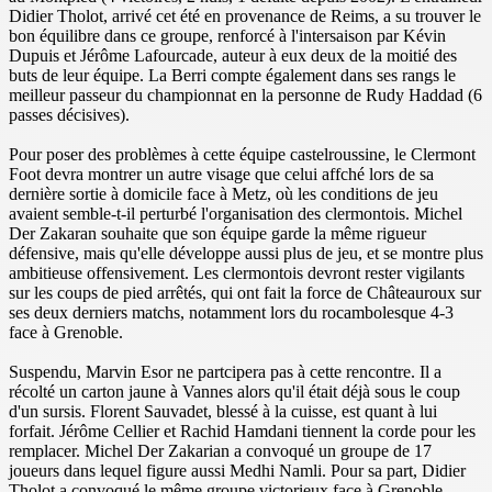
Didier Tholot, arrivé cet été en provenance de Reims, a su trouver le
bon équilibre dans ce groupe, renforcé à l'intersaison par Kévin
Dupuis et Jérôme Lafourcade, auteur à eux deux de la moitié des
buts de leur équipe. La Berri compte également dans ses rangs le
meilleur passeur du championnat en la personne de Rudy Haddad (6
passes décisives).
Pour poser des problèmes à cette équipe castelroussine, le Clermont
Foot devra montrer un autre visage que celui affché lors de sa
dernière sortie à domicile face à Metz, où les conditions de jeu
avaient semble-t-il perturbé l'organisation des clermontois. Michel
Der Zakaran souhaite que son équipe garde la même rigueur
défensive, mais qu'elle développe aussi plus de jeu, et se montre plus
ambitieuse offensivement. Les clermontois devront rester vigilants
sur les coups de pied arrêtés, qui ont fait la force de Châteauroux sur
ses deux derniers matchs, notamment lors du rocambolesque 4-3
face à Grenoble.
Suspendu, Marvin Esor ne partcipera pas à cette rencontre. Il a
récolté un carton jaune à Vannes alors qu'il était déjà sous le coup
d'un sursis. Florent Sauvadet, blessé à la cuisse, est quant à lui
forfait. Jérôme Cellier et Rachid Hamdani tiennent la corde pour les
remplacer. Michel Der Zakarian a convoqué un groupe de 17
joueurs dans lequel figure aussi Medhi Namli. Pour sa part, Didier
Tholot a convoqué le même groupe victorieux face à Grenoble.