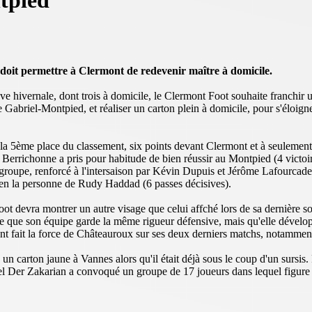
ntpied
oit permettre à Clermont de redevenir maître à domicile.
êve hivernale, dont trois à domicile, le Clermont Foot souhaite franchir
Gabriel-Montpied, et réaliser un carton plein à domicile, pour s'éloigne
 la 5ème place du classement, six points devant Clermont et à seuleme
 Berrichonne a pris pour habitude de bien réussir au Montpied (4 victoire
groupe, renforcé à l'intersaison par Kévin Dupuis et Jérôme Lafourcade,
en la personne de Rudy Haddad (6 passes décisives).
ot devra montrer un autre visage que celui affché lors de sa dernière sor
te que son équipe garde la même rigueur défensive, mais qu'elle dévelop
i ont fait la force de Châteauroux sur ses deux derniers matchs, notamm
un carton jaune à Vannes alors qu'il était déjà sous le coup d'un sursis. F
hel Der Zakarian a convoqué un groupe de 17 joueurs dans lequel figur