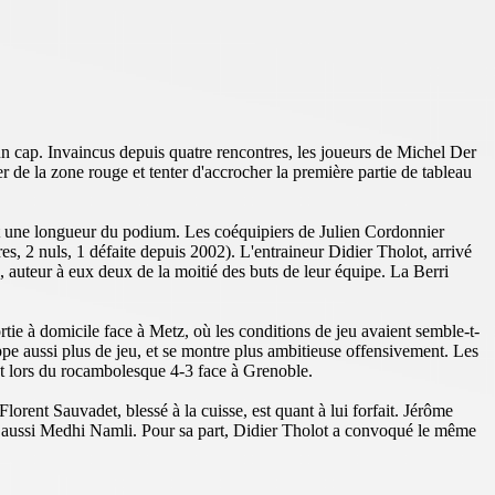
 un cap. Invaincus depuis quatre rencontres, les joueurs de Michel Der
r de la zone rouge et tenter d'accrocher la première partie de tableau
nt une longueur du podium. Les coéquipiers de Julien Cordonnier
s, 2 nuls, 1 défaite depuis 2002). L'entraineur Didier Tholot, arrivé
 auteur à eux deux de la moitié des buts de leur équipe. La Berri
tie à domicile face à Metz, où les conditions de jeu avaient semble-t-
pe aussi plus de jeu, et se montre plus ambitieuse offensivement. Les
ent lors du rocambolesque 4-3 face à Grenoble.
lorent Sauvadet, blessé à la cuisse, est quant à lui forfait. Jérôme
e aussi Medhi Namli. Pour sa part, Didier Tholot a convoqué le même