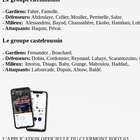
- Gardiens:
Fabre, Farnolle.
- Défenseurs:
Abdoulaye, Cellier, Moullec, Perrinelle, Salze.
- Milieux:
Alessandrini, Bayod, Chaussidière, Ekobo, Hamdani, Lub
- Attaquants:
Haquin, Privat.
Le groupe castelroussin
- Gardiens:
Fernandez , Bouchard.
- Défenseurs:
Dohin, Cordonnier, Reynaud, Lahaye, Scaramozzino, 
- Milieux:
Imorou, Thiago, Baby, Grange, Maboulou, Haddad,.
- Attaquants:
Lafourcade, Dupuis, Abraw, Baldé.
L’APPLICATION OFFICIELLE DU CLERMONT FOOT 63