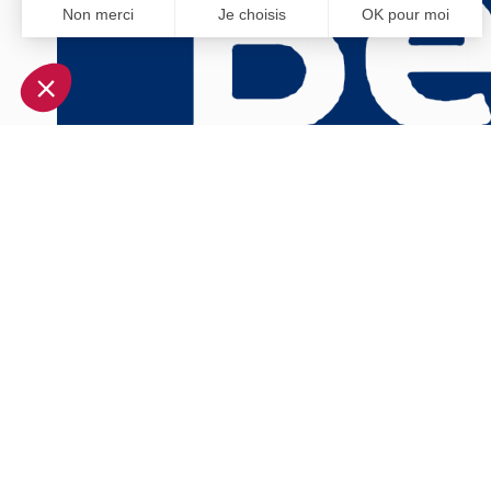
Non merci
Je choisis
OK pour moi
Axeptio consent
Plateforme de Gestion du Consentement : Personnalisez vo
Notre plateforme vous permet d'adapter et de gérer vos param