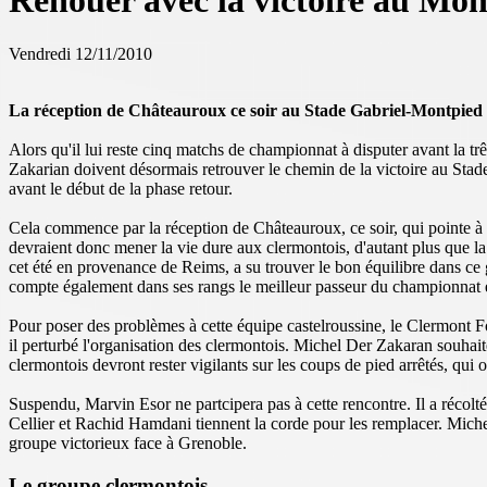
Renouer avec la victoire au Mo
Vendredi 12/11/2010
La réception de Châteauroux ce soir au Stade Gabriel-Montpied d
Alors qu'il lui reste cinq matchs de championnat à disputer avant la tr
Zakarian doivent désormais retrouver le chemin de la victoire au Stade 
avant le début de la phase retour.
Cela commence par la réception de Châteauroux, ce soir, qui pointe à
devraient donc mener la vie dure aux clermontois, d'autant plus que la
cet été en provenance de Reims, a su trouver le bon équilibre dans ce 
compte également dans ses rangs le meilleur passeur du championnat 
Pour poser des problèmes à cette équipe castelroussine, le Clermont Fo
il perturbé l'organisation des clermontois. Michel Der Zakaran souhai
clermontois devront rester vigilants sur les coups de pied arrêtés, qu
Suspendu, Marvin Esor ne partcipera pas à cette rencontre. Il a récolté 
Cellier et Rachid Hamdani tiennent la corde pour les remplacer. Mic
groupe victorieux face à Grenoble.
Le groupe clermontois