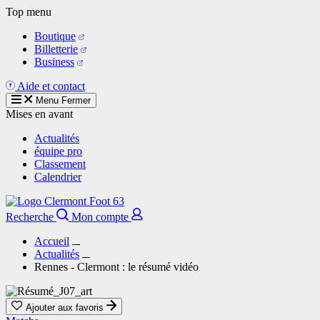
Aller
Top menu
au
Boutique
contenu
Billetterie
principal
Business
Aide et contact
Menu
Fermer
Mises en avant
Actualités
équipe pro
Classement
Calendrier
Recherche
Mon compte
Accueil
Actualités
Rennes - Clermont : le résumé vidéo
Ajouter aux favoris