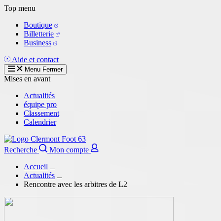
Aller
Top menu
au
Boutique
contenu
Billetterie
principal
Business
Aide et contact
Menu
Fermer
Mises en avant
Actualités
équipe pro
Classement
Calendrier
Recherche
Mon compte
Accueil
Actualités
Rencontre avec les arbitres de L2