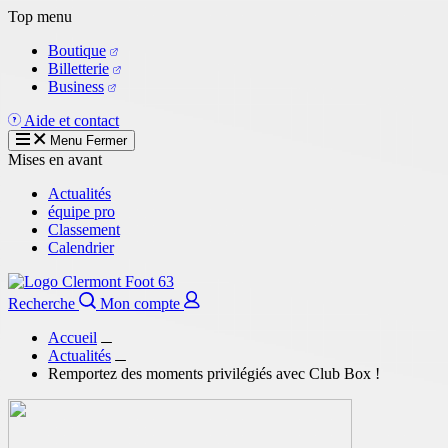
Aller
Top menu
au
Boutique
contenu
Billetterie
principal
Business
Aide et contact
Menu
Fermer
Mises en avant
Actualités
équipe pro
Classement
Calendrier
Recherche
Mon compte
Accueil
Actualités
Remportez des moments privilégiés avec Club Box !