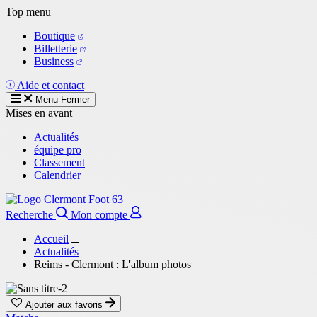
Aller
Top menu
au
Boutique
contenu
Billetterie
principal
Business
Aide et contact
Menu
Fermer
Mises en avant
Actualités
équipe pro
Classement
Calendrier
Recherche
Mon compte
Accueil
Actualités
Reims - Clermont : L'album photos
Ajouter aux favoris