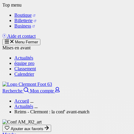
Aller
Top menu
au
Boutique
contenu
Billetterie
principal
Business
Aide et contact
Menu
Fermer
Mises en avant
Actualités
équipe pro
Classement
Calendrier
Recherche
Mon compte
Accueil
Actualités
Reims - Clermont : la conf' avant-match
Ajouter aux favoris