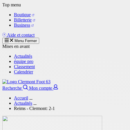
Aller
Top menu
au
Boutique
contenu
Billetterie
principal
Business
Aide et contact
Menu
Fermer
Mises en avant
Actualités
équipe pro
Classement
Calendrier
Recherche
Mon compte
Accueil
Actualités
Reims - Clermont: 2-1