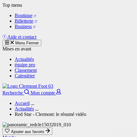
Aller
Top menu
au
Boutique
contenu
Billetterie
principal
Business
Aide et contact
Menu
Fermer
Mises en avant
Actualités
équipe pro
Classement
Calendrier
Recherche
Mon compte
Accueil
Actualités
Red Star - Clermont: le résumé vidéo
Ajouter aux favoris