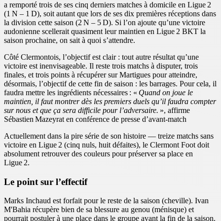
a remporté trois de ses cinq derniers matches à domicile en Ligue 2
(1 N – 1 D), soit autant que lors de ses dix premières réceptions dans
la division cette saison (2 N – 5 D). Si l’on ajoute qu’une victoire
audonienne scellerait quasiment leur maintien en Ligue 2 BKT la
saison prochaine, on sait à quoi s’attendre.
Côté Clermontois, l’objectif est clair : tout autre résultat qu’une
victoire est inenvisageable. Il reste trois matchs à disputer, trois
finales, et trois points à récupérer sur Martigues pour atteindre,
désormais, l’objectif de cette fin de saison : les barrages. Pour cela, il
faudra mettre les ingrédients nécessaires : «
Quand on joue le
maintien, il faut montrer dès les premiers duels qu’il faudra compter
sur nous et que ça sera difficile pour l’adversaire.
», affirme
Sébastien Mazeyrat en conférence de presse d’avant-match
Actuellement dans la pire série de son histoire — treize matchs sans
victoire en Ligue 2 (cinq nuls, huit défaites), le Clermont Foot doit
absolument retrouver des couleurs pour préserver sa place en
Ligue 2.
Le point sur l’effectif
Marks Inchaud est forfait pour le reste de la saison (cheville). Ivan
M'Bahia récupère bien de sa blessure au genou (ménisque) et
pourrait postuler à une place dans le groupe avant la fin de la saison.