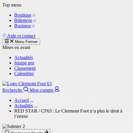
Aller
Top menu
au
Boutique
contenu
Billetterie
principal
Business
Aide et contact
Menu
Fermer
Mises en avant
Actualités
équipe pro
Classement
Calendrier
Recherche
Mon compte
Accueil
Actualités
RED STAR / CF63 : Le Clermont Foot n’a plus le droit à
l’erreur