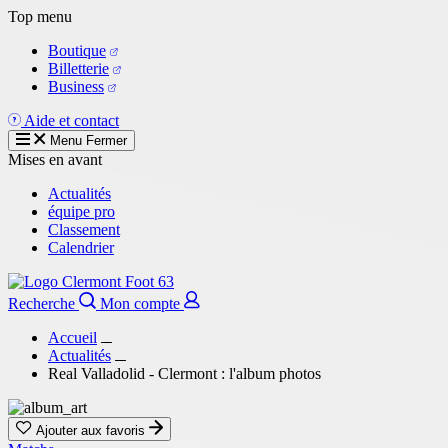
Aller
Top menu
au
Boutique
contenu
Billetterie
principal
Business
Aide et contact
Menu
Fermer
Mises en avant
Actualités
équipe pro
Classement
Calendrier
Recherche
Mon compte
Accueil
Actualités
Real Valladolid - Clermont : l'album photos
Ajouter aux favoris