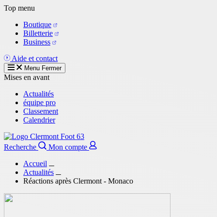
Aller
Top menu
au
Boutique
contenu
Billetterie
principal
Business
Aide et contact
Menu
Fermer
Mises en avant
Actualités
équipe pro
Classement
Calendrier
Recherche
Mon compte
Accueil
Actualités
Réactions après Clermont - Monaco