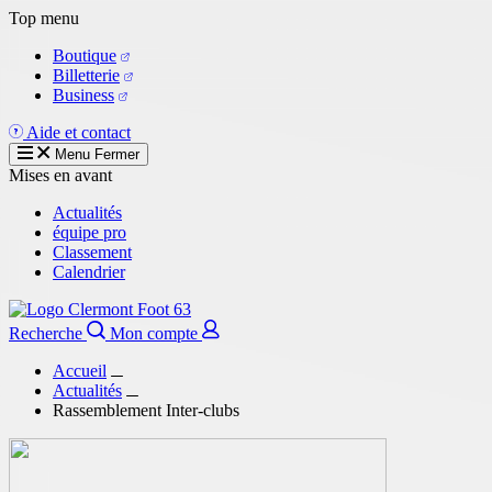
Aller
Top menu
au
Boutique
contenu
Billetterie
principal
Business
Aide et contact
Menu
Fermer
Mises en avant
Actualités
équipe pro
Classement
Calendrier
Recherche
Mon compte
Accueil
Actualités
Rassemblement Inter-clubs