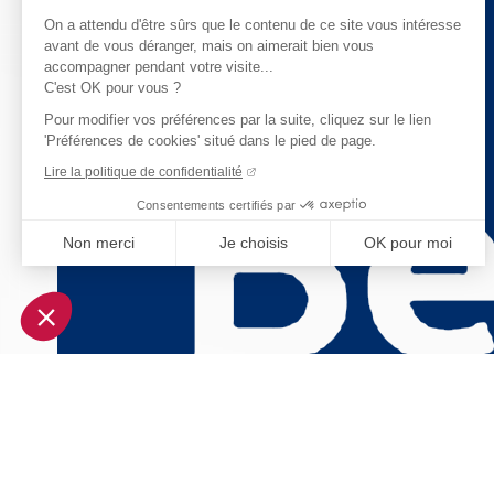
On a attendu d'être sûrs que le contenu de ce site vous intéresse
avant de vous déranger, mais on aimerait bien vous
accompagner pendant votre visite...
C'est OK pour vous ?
Pour modifier vos préférences par la suite, cliquez sur le lien
'Préférences de cookies' situé dans le pied de page.
Lire la politique de confidentialité
Consentements certifiés par
Non merci
Je choisis
OK pour moi
Axeptio consent
Plateforme de Gestion du Consentement : Personnalisez vo
Notre plateforme vous permet d'adapter et de gérer vos param