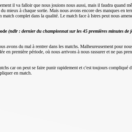
ent il va falloir que nous jouions nous aussi, mais il faudra quand même
 y a du mieux à chaque sortie. Mais nous avons encore des manques en 
 un match complet dans la qualité. Le match face à Istres peut nous amen
riode
(ndlr : dernier du championnat sur les 45 premières minutes de j
Nous avons du mal à rentrer dans les matchs. Malheureusement pour nou
stallée en première période, où nous arrivons à nous rassurer et ne pas p
chs car on peut se faire punir rapidement et c'est toujours compliqué 
pliquer en match.