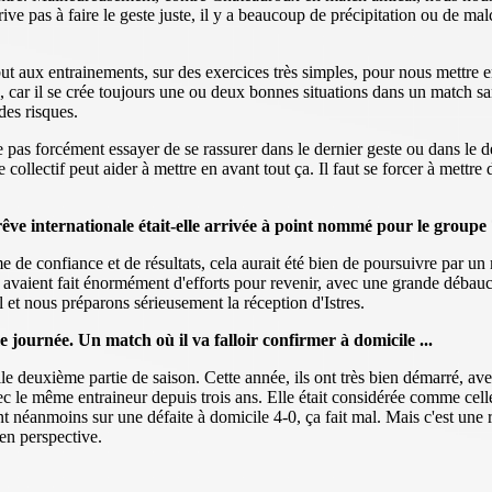
ve pas à faire le geste juste, il y a beaucoup de précipitation ou de m
t aux entrainements, sur des exercices très simples, pour nous mettre e
r il se crée toujours une ou deux bonnes situations dans un match sans
des risques.
 pas forcément essayer de se rassurer dans le dernier geste ou dans le derni
 collectif peut aider à mettre en avant tout ça. Il faut se forcer à mettre
trêve internationale était-elle arrivée à point nommé pour le groupe
me de confiance et de résultats, cela aurait été bien de poursuivre par un
avaient fait énormément d'efforts pour revenir, avec une grande débauch
et nous préparons sérieusement la réception d'Istres.
 journée. Un match où il va falloir confirmer à domicile ...
elle deuxième partie de saison. Cette année, ils ont très bien démarré, 
vec le même entraineur depuis trois ans. Elle était considérée comme cell
 néanmoins sur une défaite à domicile 4-0, ça fait mal. Mais c'est une ré
en perspective.