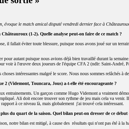
e sortie »
n, évoque le match amical disputé vendredi dernier face à Châteauroux 
à Châteauroux (1-2). Quelle analyse peut-on faire de ce match ?
ose, il fallait éviter toute blessure, puisque nous avons joué sur un terr
guer pour autant puisque nous avions déjà bien travaillé durant la sema
 pour voir à l'œuvre deux joueurs de l'équipe CFA 2 (ndlr: Saint-André, P
s choses intéressantes malgré le score. Nous nous sommes relâchés à de
ue 2 (Videmont, Touncara, Jous) a-t-elle été encourageante ?
 aux entrainements. Un garçon comme Hugo Videmont a vraiment démontré
liqué. Ali doit encore trouver son rythme de jeu mais cela va venir. Il f
r rapport à ce niveau là, mais globalement j'ai trouvé cela intéressant.
us du quart de la saison. Quel bilan peut-on dresser de ce début 
on, notre bilan est mitigé, à cause des résultats qui n'ont pas été à la h