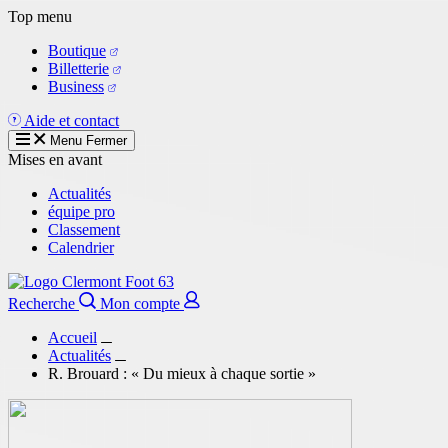
Aller
Top menu
au
Boutique
contenu
Billetterie
principal
Business
Aide et contact
Menu
Fermer
Mises en avant
Actualités
équipe pro
Classement
Calendrier
Recherche
Mon compte
Accueil
Actualités
R. Brouard : « Du mieux à chaque sortie »