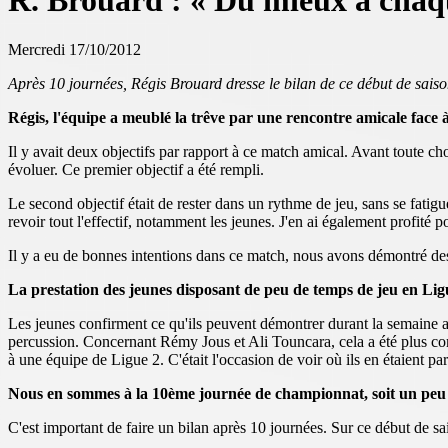
R. Brouard : « Du mieux à chaqu
Mercredi 17/10/2012
Après 10 journées, Régis Brouard dresse le bilan de ce début de saiso
Régis, l'équipe a meublé la trêve par une rencontre amicale face 
Il y avait deux objectifs par rapport à ce match amical. Avant toute ch
évoluer. Ce premier objectif a été rempli.
Le second objectif était de rester dans un rythme de jeu, sans se fati
revoir tout l'effectif, notamment les jeunes. J'en ai également profité
Il y a eu de bonnes intentions dans ce match, nous avons démontré de
La prestation des jeunes disposant de peu de temps de jeu en Lig
Les jeunes confirment ce qu'ils peuvent démontrer durant la semaine
percussion. Concernant Rémy Jous et Ali Touncara, cela a été plus comp
à une équipe de Ligue 2. C'était l'occasion de voir où ils en étaient pa
Nous en sommes à la 10ème journée de championnat, soit un peu pl
C'est important de faire un bilan après 10 journées. Sur ce début de sais