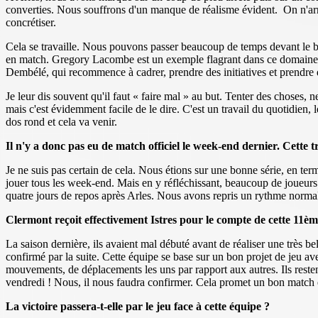
converties. Nous souffrons d'un manque de réalisme évident. On n'arri
concrétiser.
Cela se travaille. Nous pouvons passer beaucoup de temps devant le bu
en match. Gregory Lacombe est un exemple flagrant dans ce domaine, ca
Dembélé, qui recommence à cadrer, prendre des initiatives et prendre 
Je leur dis souvent qu'il faut « faire mal » au but. Tenter des choses, ne
mais c'est évidemment facile de le dire. C'est un travail du quotidien, le
dos rond et cela va venir.
Il n'y a donc pas eu de match officiel le week-end dernier. Cette 
Je ne suis pas certain de cela. Nous étions sur une bonne série, en ter
jouer tous les week-end. Mais en y réfléchissant, beaucoup de joueurs 
quatre jours de repos après Arles. Nous avons repris un rythme normal 
Clermont reçoit effectivement Istres pour le compte de cette 11ème
La saison dernière, ils avaient mal débuté avant de réaliser une très b
confirmé par la suite. Cette équipe se base sur un bon projet de jeu a
mouvements, de déplacements les uns par rapport aux autres. Ils restent
vendredi ! Nous, il nous faudra confirmer. Cela promet un bon match 
La victoire passera-t-elle par le jeu face à cette équipe ?