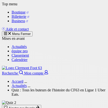
Aller
Top menu
au
Boutique
contenu
Billetterie
principal
Business
Aide et contact
Menu
Fermer
Mises en avant
Actualités
équipe pro
Classement
Calendrier
Recherche
Mon compte
Accueil
Actualités
Quiz : Tous les buteurs de l'histoire du CF63 en Ligue 1 Uber
Eats.