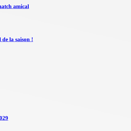
match amical
de la saison !
2029