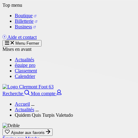
Aller
Top menu
au
Boutique
contenu
Billetterie
principal
Business
Aide et contact
Menu
Fermer
Mises en avant
Actualités
équipe pro
Classement
Calendrier
Recherche
Mon compte
Accueil
Actualités
Quidem Quis Turpis Valetudo
Ajouter aux favoris