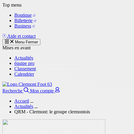
Aller
Top menu
au
Boutique
contenu
Billetterie
principal
Business
Aide et contact
Menu
Fermer
Mises en avant
Actualités
équipe pro
Classement
Calendrier
Recherche
Mon compte
Accueil
Actualités
QRM - Clermont: le groupe clermontois