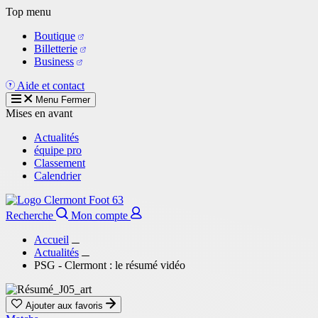
Aller
Top menu
au
Boutique
contenu
Billetterie
principal
Business
Aide et contact
Menu
Fermer
Mises en avant
Actualités
équipe pro
Classement
Calendrier
Recherche
Mon compte
Accueil
Actualités
PSG - Clermont : le résumé vidéo
Ajouter aux favoris