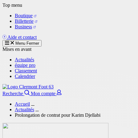
Aller
Top menu
au
Boutique
contenu
Billetterie
principal
Business
Aide et contact
Menu
Fermer
Mises en avant
Actualités
équipe pro
Classement
Calendrier
Recherche
Mon compte
Accueil
Actualités
Prolongation de contrat pour Karim Djellabi