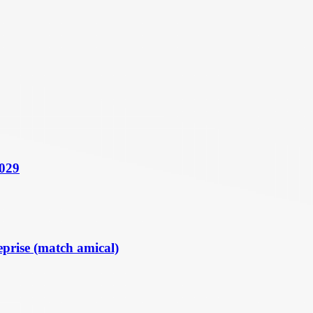
2029
eprise (match amical)