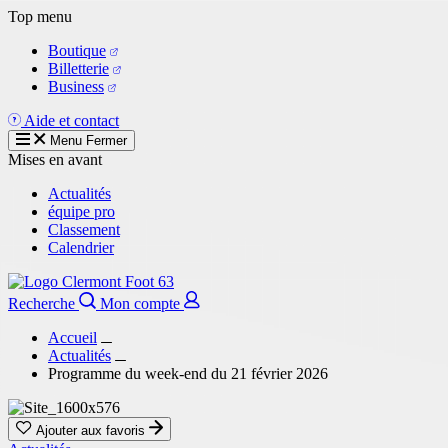
Aller
Top menu
au
Boutique
contenu
Billetterie
principal
Business
Aide et contact
Menu
Fermer
Mises en avant
Actualités
équipe pro
Classement
Calendrier
Recherche
Mon compte
Accueil
Actualités
Programme du week-end du 21 février 2026
Ajouter aux favoris