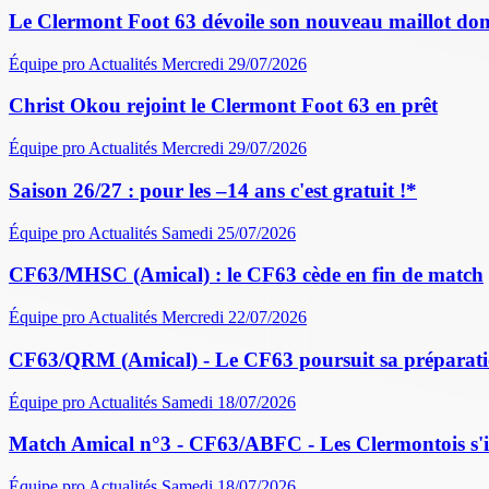
Le Clermont Foot 63 dévoile son nouveau maillot dom
Équipe pro
Actualités
Mercredi 29/07/2026
Christ Okou rejoint le Clermont Foot 63 en prêt
Équipe pro
Actualités
Mercredi 29/07/2026
Saison 26/27 : pour les –14 ans c'est gratuit !*
Équipe pro
Actualités
Samedi 25/07/2026
CF63/MHSC (Amical) : le CF63 cède en fin de match
Équipe pro
Actualités
Mercredi 22/07/2026
CF63/QRM (Amical) - Le CF63 poursuit sa préparati
Équipe pro
Actualités
Samedi 18/07/2026
Match Amical n°3 - CF63/ABFC - Les Clermontois s'im
Équipe pro
Actualités
Samedi 18/07/2026