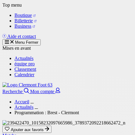
Aller
Top menu
au
Boutique
contenu
Billetterie
principal
Business
Aide et contact
Menu
Fermer
Mises en avant
Actualités
équipe pro
Classement
Calendrier
Recherche
Mon compte
Accueil
Actualités
Programmation : Brest - Clermont
Ajouter aux favoris