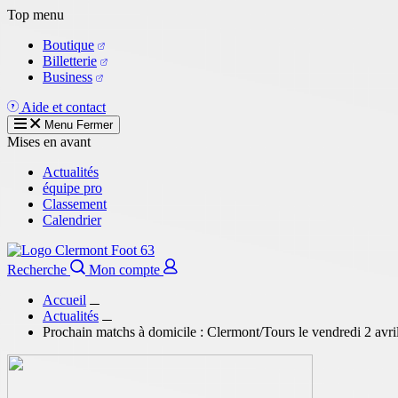
Aller
Top menu
au
Boutique
contenu
Billetterie
principal
Business
Aide et contact
Menu
Fermer
Mises en avant
Actualités
équipe pro
Classement
Calendrier
Recherche
Mon compte
Accueil
Actualités
Prochain matchs à domicile : Clermont/Tours le vendredi 2 avri