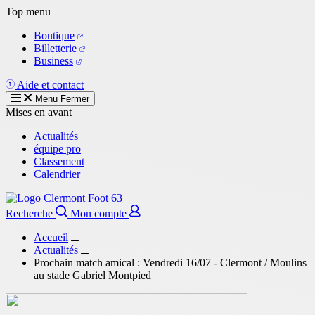
Aller
Top menu
au
Boutique
contenu
Billetterie
principal
Business
Aide et contact
Menu
Fermer
Mises en avant
Actualités
équipe pro
Classement
Calendrier
Recherche
Mon compte
Accueil
Actualités
Prochain match amical : Vendredi 16/07 - Clermont / Moulins
au stade Gabriel Montpied