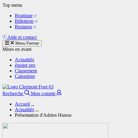
Aller
Top menu
au
Boutique
contenu
Billetterie
principal
Business
Aide et contact
Menu
Fermer
Mises en avant
Actualités
équipe pro
Classement
Calendrier
Recherche
Mon compte
Accueil
Actualités
Présentation d'Adrien Hunou