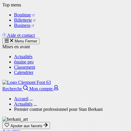
Aller
Top menu
au
Boutique
contenu
Billetterie
principal
Business
Aide et contact
Menu
Fermer
Mises en avant
Actualités
équipe pro
Classement
Calendrier
Recherche
Mon compte
Accueil
Actualités
Premier contrat professionnel pour Stan Berkani
Ajouter aux favoris