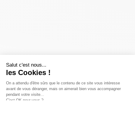
Salut c'est nous...
les Cookies !
On a attendu d'être sûrs que le contenu de ce site vous intéresse
avant de vous déranger, mais on aimerait bien vous accompagner
pendant votre visite...
C'est OK pour vous ?
Pour modifier vos préférences par la suite, cliquez sur le lien
'Préférences de cookies' situé dans le pied de page.
Lire la politique de confidentialité
Consentements certifiés par