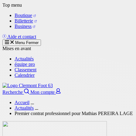
Aller
Top menu
au
Boutique
contenu
Billetterie
principal
Business
Aide et contact
Menu
Fermer
Mises en avant
Actualités
équipe pro
Classement
Calendrier
Recherche
Mon compte
Accueil
Actualités
Premier contrat professionnel pour Mathias PEREIRA LAGE