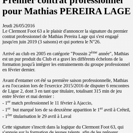
Premier contrat professionnel
pour Mathias PEREIRA LAGE
Jeudi 26/05/2016
Le Clermont Foot 63 a le plaisir d'annoncer la signature du premier
contrat professionnel de Mathias Pereira Lage qui s'est engagé
jusqu'en juin 2019 (3 saisons) et qui portera le N°26.
ème
Arrivé au club en 2005 en catégorie "Poussin 2
année", Mathias
est un pur produit du Club et a gravi les différents échelons de la
formation jusqu'à intégrer les entrainements du groupe professionnel
en février dernier.
Avant d'entamer cet été sa première saison professionnelle, Mathias
a eu l'occasion lors de l'exercice 2015/2016 de disputer 6 rencontres
de Ligue 2, dont 3 en tant que titulaire, totalisant 315 min de jeu
entre février et mai dernier :
er
- 1
match professionnel le 11 février à Ajaccio,
er
er
- 1
but marqué lors de sa deuxième apparition le 1
avril à Créteil,
ère
- 1
titularisation le 29 avril à Laval
Cette signature s'inscrit dans la logique du Clermont Foot 63, qui
s'appuie sur la formation de jeunes talents, afin de les préparer