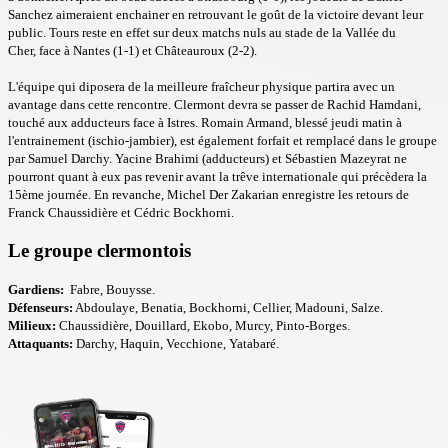
Sanchez aimeraient enchainer en retrouvant le goût de la victoire devant leur
public. Tours reste en effet sur deux matchs nuls au stade de la Vallée du
Cher, face à Nantes (1-1) et Châteauroux (2-2).
L'équipe qui diposera de la meilleure fraîcheur physique partira avec un
avantage dans cette rencontre. Clermont devra se passer de Rachid Hamdani,
touché aux adducteurs face à Istres. Romain Armand, blessé jeudi matin à
l'entrainement (ischio-jambier), est également forfait et remplacé dans le groupe
par Samuel Darchy. Yacine Brahimi (adducteurs) et Sébastien Mazeyrat ne
pourront quant à eux pas revenir avant la trêve internationale qui précèdera la
15ème journée. En revanche, Michel Der Zakarian enregistre les retours de
Franck Chaussidière et Cédric Bockhorni.
Le groupe clermontois
Gardiens:
Fabre, Bouysse.
Défenseurs:
Abdoulaye, Benatia, Bockhorni, Cellier, Madouni, Salze.
Milieux:
Chaussidière, Douillard, Ekobo, Murcy, Pinto-Borges.
Attaquants:
Darchy, Haquin, Vecchione, Yatabaré.