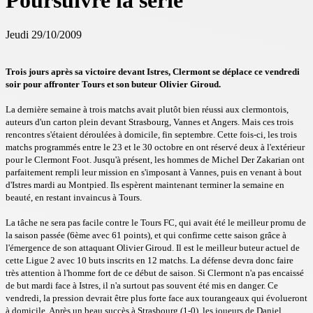
Poursuivre la série
Jeudi 29/10/2009
Trois jours après sa victoire devant Istres, Clermont se déplace ce vendredi
soir pour affronter Tours et son buteur Olivier Giroud.
La dernière semaine à trois matchs avait plutôt bien réussi aux clermontois,
auteurs d'un carton plein devant Strasbourg, Vannes et Angers. Mais ces trois
rencontres s'étaient déroulées à domicile, fin septembre. Cette fois-ci, les trois
matchs programmés entre le 23 et le 30 octobre en ont réservé deux à l'extérieur
pour le Clermont Foot. Jusqu'à présent, les hommes de Michel Der Zakarian ont
parfaitement rempli leur mission en s'imposant à Vannes, puis en venant à bout
d'Istres mardi au Montpied. Ils espèrent maintenant terminer la semaine en
beauté, en restant invaincus à Tours.
La tâche ne sera pas facile contre le Tours FC, qui avait été le meilleur promu de
la saison passée (6ème avec 61 points), et qui confirme cette saison grâce à
l'émergence de son attaquant Olivier Giroud. Il est le meilleur buteur actuel de
cette Ligue 2 avec 10 buts inscrits en 12 matchs. La défense devra donc faire
très attention à l'homme fort de ce début de saison. Si Clermont n'a pas encaissé
de but mardi face à Istres, il n'a surtout pas souvent été mis en danger. Ce
vendredi, la pression devrait être plus forte face aux tourangeaux qui évolueront
à domicile. Après un beau succès à Strasbourg (1-0), les joueurs de Daniel