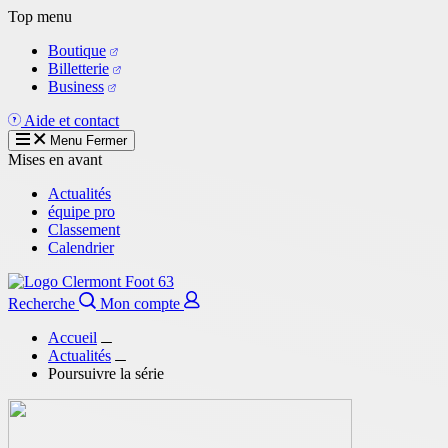
Aller
Top menu
au
Boutique
contenu
Billetterie
principal
Business
Aide et contact
Menu
Fermer
Mises en avant
Actualités
équipe pro
Classement
Calendrier
Recherche
Mon compte
Accueil
Actualités
Poursuivre la série