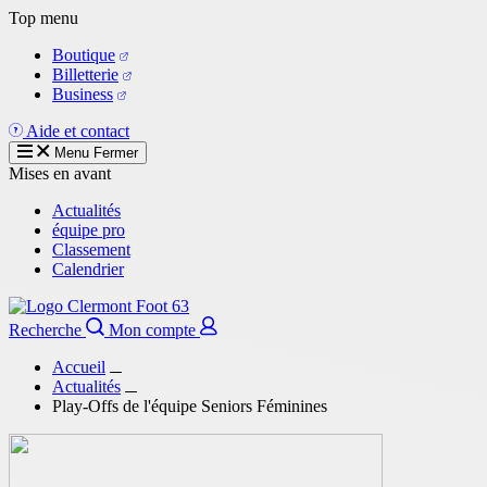
Aller
Top menu
au
Boutique
contenu
Billetterie
principal
Business
Aide et contact
Menu
Fermer
Mises en avant
Actualités
équipe pro
Classement
Calendrier
Recherche
Mon compte
Accueil
Actualités
Play-Offs de l'équipe Seniors Féminines