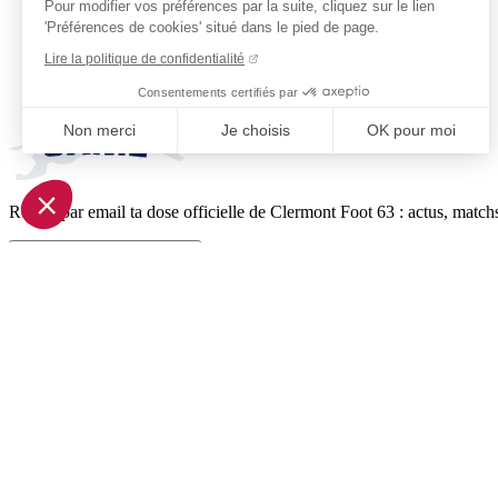
Pour modifier vos préférences par la suite, cliquez sur le lien
'Préférences de cookies' situé dans le pied de page.
Lire la politique de confidentialité
Consentements certifiés par
Non merci
Je choisis
OK pour moi
Axeptio consent
Plateforme de Gestion du Consentement : Personnalisez vo
Reçois par email ta dose officielle de Clermont Foot 63 : actus, matchs
Notre plateforme vous permet d'adapter et de gérer vos param
Je m'inscris à la newsletter
Pied de page (liens légaux)
© 2026 Clermont Foot 63
Présentation Générale
Mentions légales
Politique de confidentialité
Plan du site
Accessibilité: Partiellement conforme
Conditions générales de vente
Gestion des cookies
Réalisé par