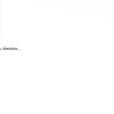
s Options
, émotions...
ètres de confidentialité, en garantissant la conformité avec le