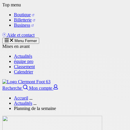
Aller
Top menu
au
Boutique
contenu
Billetterie
principal
Business
Aide et contact
Menu
Fermer
Mises en avant
Actualités
équipe pro
Classement
Calendrier
Recherche
Mon compte
Accueil
Actualités
Planning de la semaine