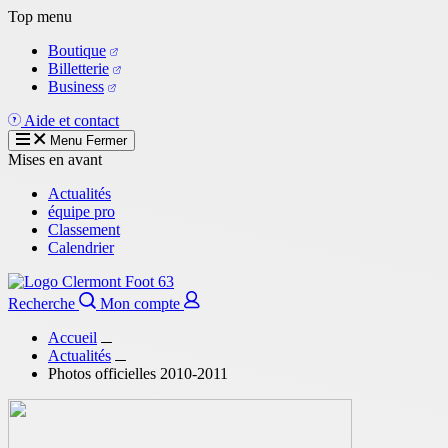
Aller
Top menu
au
Boutique
contenu
Billetterie
principal
Business
Aide et contact
Menu
Fermer
Mises en avant
Actualités
équipe pro
Classement
Calendrier
Recherche
Mon compte
Accueil
Actualités
Photos officielles 2010-2011