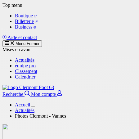
Aller
Top menu
au
Boutique
contenu
Billetterie
principal
Business
Aide et contact
Menu
Fermer
Mises en avant
Actualités
équipe pro
Classement
Calendrier
Recherche
Mon compte
Accueil
Actualités
Photos Clermont - Vannes