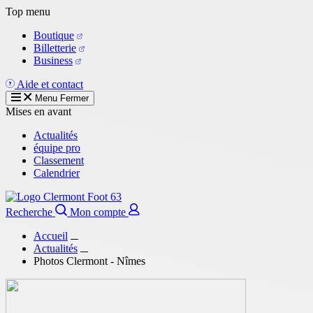
Aller
Top menu
au
Boutique
contenu
Billetterie
principal
Business
Aide et contact
Menu
Fermer
Mises en avant
Actualités
équipe pro
Classement
Calendrier
Recherche
Mon compte
Accueil
Actualités
Photos Clermont - Nîmes