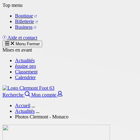
Aller
Top menu
au
Boutique
contenu
Billetterie
principal
Business
Aide et contact
Menu
Fermer
Mises en avant
Actualités
équipe pro
Classement
Calendrier
Recherche
Mon compte
Accueil
Actualités
Photos Clermont - Monaco