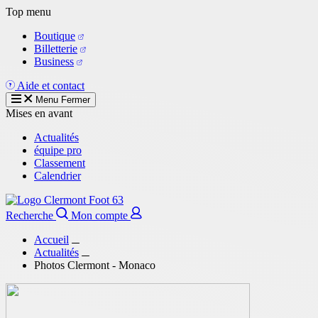
Aller
Top menu
au
Boutique
contenu
Billetterie
principal
Business
Aide et contact
Menu
Fermer
Mises en avant
Actualités
équipe pro
Classement
Calendrier
Recherche
Mon compte
Accueil
Actualités
Photos Clermont - Monaco