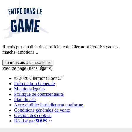
Reçois par email ta dose officielle de Clermont Foot 63 : actus,
matchs, émotions...
Je m'inscris à la newsletter
Pied de page (liens légaux)
© 2026 Clermont Foot 63
Présentation Générale
Mentions légales
Politique de confidentialité
Plan du site
Accessibilité: Partiellement conforme
Conditions générales de vente
Gestion des cookies
Réalisé par