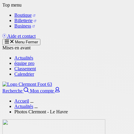
Aller
Top menu
au
Boutique
contenu
Billetterie
principal
Business
Aide et contact
Menu
Fermer
Mises en avant
Actualités
équipe pro
Classement
Calendrier
Recherche
Mon compte
Accueil
Actualités
Photos Clermont - Le Havre